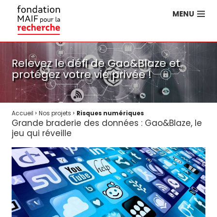
MENU
Relevez le défi de Gao&Blaze et
protégez votre vie privée !
›
›
Accueil
Nos projets
Risques numériques
Grande braderie des données : Gao&Blaze, le
jeu qui réveille