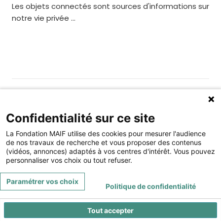
Les objets connectés sont sources d'informations sur
notre vie privée ...
Gérer les cookies
Fondation MAIF
Confidentialité sur ce site
275 rue du Stade, 79180 CHAURAY
La Fondation MAIF utilise des cookies pour mesurer l'audience
Téléphone : 05.49.73.87.04
de nos travaux de recherche et vous proposer des contenus
(vidéos, annonces) adaptés à vos centres d'intérêt. Vous pouvez
Contact
Mentions légales
personnaliser vos choix ou tout refuser.
Restez connecté à la Fondation MAIF
Paramétrer vos choix
Politique de confidentialité
Tout accepter