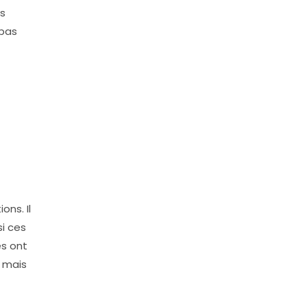
s
 pas
ons. Il
i ces
es ont
” mais