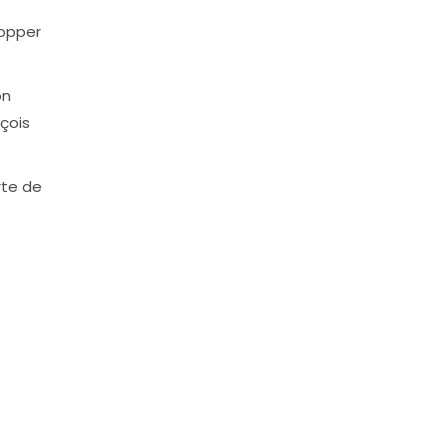
lopper
on
eçois
rte de