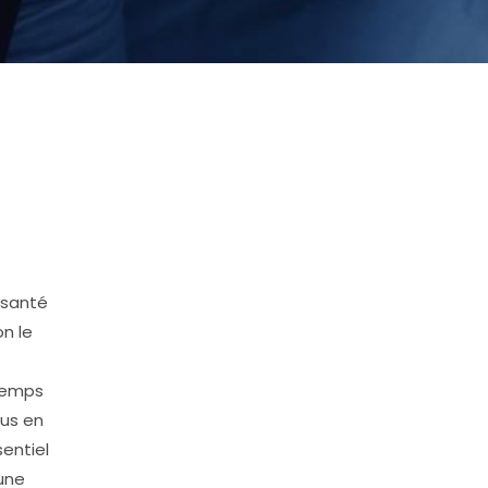
 santé
n le
temps
lus en
entiel
une