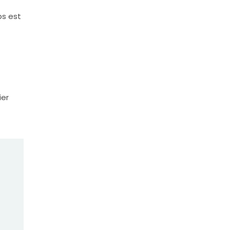
ps est
ier