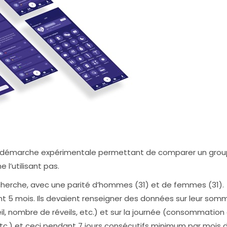
 une démarche expérimentale permettant de comparer un gro
 l’utilisant pas.
echerche, avec une parité d’hommes (31) et de femmes (31).
nt 5 mois. Ils devaient renseigner des données sur leur somm
 nombre de réveils, etc.) et sur la journée (consommation
, etc.) et ceci pendant 7 jours consécutifs minimum par mois 