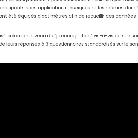
1 participants sans application renseignaient les mêmes don
 ont été équipés d'actimètres afin de recueillir des données
isé selon son niveau de “préoccupation” vis-à-vis de son s
de leurs réponses à 3 questionnaires standardisés sur le so