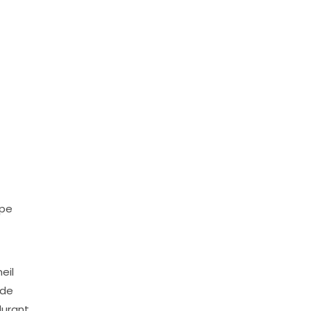
upe
eil
 de
durant