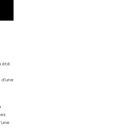
a été
 d’une
a
ces
d’une