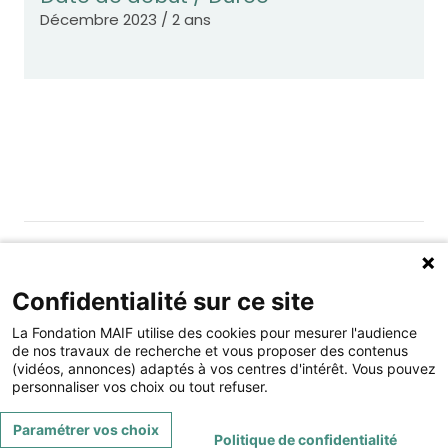
Décembre 2023 / 2 ans
Gérer les cookies
Fondation MAIF
Confidentialité sur ce site
275 rue du Stade, 79180 CHAURAY
Téléphone : 05.49.73.87.04
La Fondation MAIF utilise des cookies pour mesurer l'audience
de nos travaux de recherche et vous proposer des contenus
(vidéos, annonces) adaptés à vos centres d'intérêt. Vous pouvez
Contact
Mentions légales
personnaliser vos choix ou tout refuser.
Restez connecté à la Fondation MAIF
Paramétrer vos choix
Politique de confidentialité