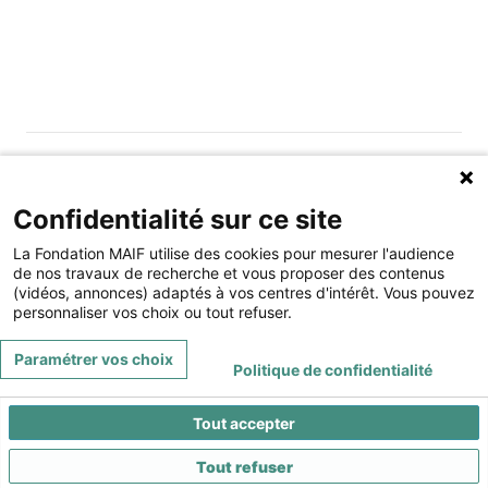
Gérer les cookies
Fondation MAIF
Confidentialité sur ce site
275 rue du Stade, 79180 CHAURAY
La Fondation MAIF utilise des cookies pour mesurer l'audience
Téléphone : 05.49.73.87.04
de nos travaux de recherche et vous proposer des contenus
(vidéos, annonces) adaptés à vos centres d'intérêt. Vous pouvez
Contact
Mentions légales
personnaliser vos choix ou tout refuser.
Restez connecté à la Fondation MAIF
Paramétrer vos choix
Politique de confidentialité
Tout accepter
Tout refuser