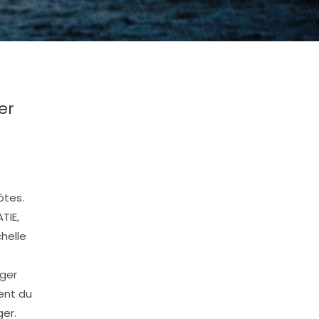
er
ôtes.
TIE,
helle
éger
ent du
ger.