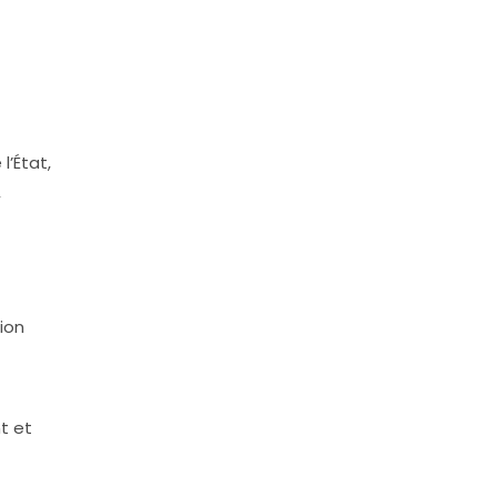
l’État,
,
ion
t et