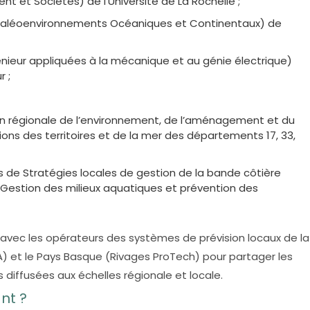
ent et Sociétés) de l’Université de La Rochelle ;
 Paléoenvironnements Océaniques et Continentaux) de
génieur appliquées à la mécanique et au génie électrique)
r ;
ion régionale de l’environnement, de l’aménagement et du
ions des territoires et de la mer des départements 17, 33,
s de Stratégies locales de gestion de la bande côtière
estion des milieux aquatiques et prévention des
s avec les opérateurs des systèmes de prévision locaux de la
) et le Pays Basque (Rivages ProTech) pour partager les
s diffusées aux échelles régionale et locale.
nt ?