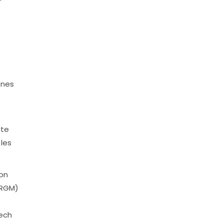
ones
ite
les
ion
BRGM)
Tech