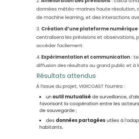
2.
Amélioration des prévisions
: calcul d’i
données météo-marines haute résolution, 
de machine learning, et des interactions av
3.
Création d’une plateforme numérique 
centralisera les prévisions et observations, 
accéder facilement.
4.
Expérimentation et communication
: t
diffusion des résultats au grand public et à
Résultats attendus
À l’issue du projet, VIGICOAST fournira :
un
outil mutualisé
de surveillance, d’al
favorisant la coopération entre les acteur
de sauvegarde ;
des
données partagées
utiles à l’adap
habitants.