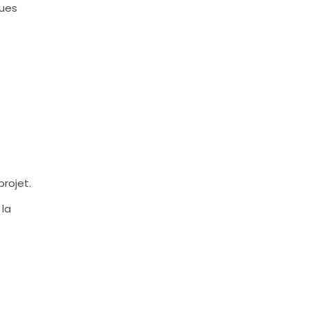
ques
rojet.
 la