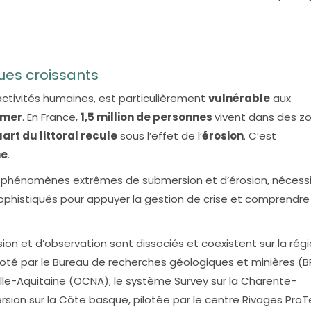
ues croissants
 activités humaines, est particulièrement
vulnérable
aux
 mer
. En France,
1,5 million de personnes
vivent dans des z
art du littoral recule
sous l’effet de l’
érosion
. C’est
ne
.
ux phénomènes extrêmes de submersion et d’érosion, nécess
phistiqués pour appuyer la gestion de crise et comprendre 
sion et d’observation sont dissociés et coexistent sur la rég
iloté par le Bureau de recherches géologiques et minières (
elle-Aquitaine (OCNA); le système Survey sur la Charente-
mersion sur la Côte basque, pilotée par le centre Rivages Pro