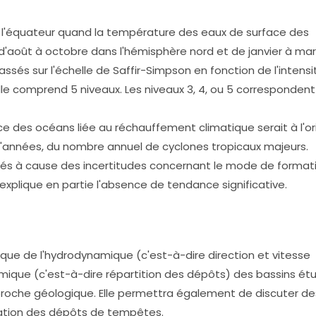
 l'équateur quand la température des eaux de surface des
d'août à octobre dans l'hémisphère nord et de janvier à ma
assés sur l'échelle de Saffir-Simpson en fonction de l'intens
e comprend 5 niveaux. Les niveaux 3, 4, ou 5 correspondent
 des océans liée au réchauffement climatique serait à l'or
'années, du nombre annuel de cyclones tropicaux majeurs.
és à cause des incertitudes concernant le mode de format
xplique en partie l'absence de tendance significative.
rique de l'hydrodynamique (c'est-à-dire direction et vitesse
mique (c'est-à-dire répartition des dépôts) des bassins ét
pproche géologique. Elle permettra également de discuter de
vation des dépôts de tempêtes.