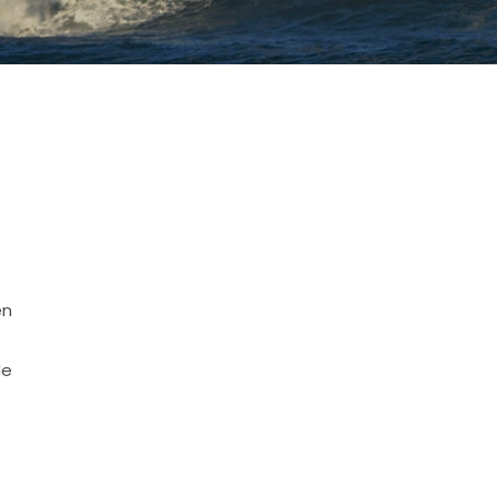
en
de