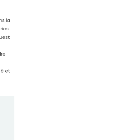
ns la
ries
ouest
dre
té et