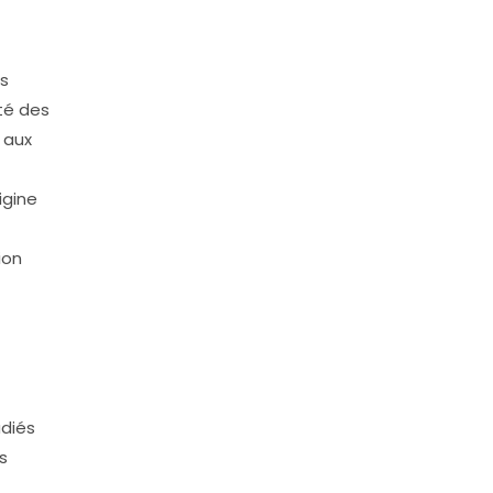
rs
ité des
 aux
igine
ion
udiés
s