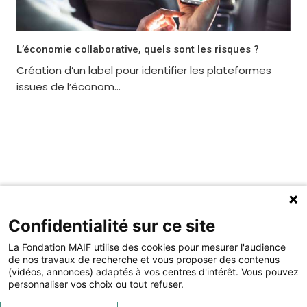
L’économie collaborative, quels sont les risques ?
Création d’un label pour identifier les plateformes
issues de l’économ...
Gérer les cookies
Fondation MAIF
Confidentialité sur ce site
275 rue du Stade, 79180 CHAURAY
La Fondation MAIF utilise des cookies pour mesurer l'audience
Téléphone : 05.49.73.87.04
de nos travaux de recherche et vous proposer des contenus
(vidéos, annonces) adaptés à vos centres d'intérêt. Vous pouvez
Contact
Mentions légales
personnaliser vos choix ou tout refuser.
Restez connecté à la Fondation MAIF