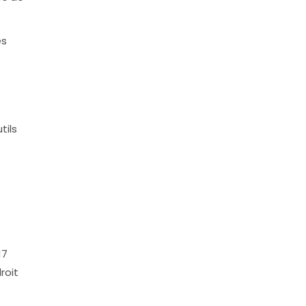
es
tils
17
roit