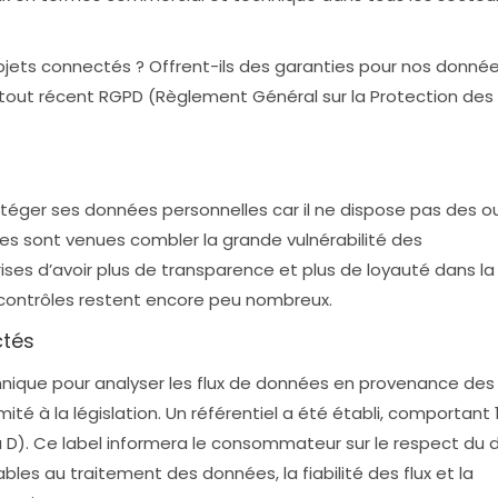
objets connectés ? Offrent-ils des garanties pour nos donné
 tout récent RGPD (Règlement Général sur la Protection des
ger ses données personnelles car il ne dispose pas des ou
entes sont venues combler la grande vulnérabilité des
s d’avoir plus de transparence et plus de loyauté dans la
contrôles restent encore peu nombreux.
ctés
nique pour analyser les flux de données en provenance des
ité à la législation. Un référentiel a été établi, comportant 
 à D). Ce label informera le consommateur sur le respect du d
bles au traitement des données, la fiabilité des flux et la