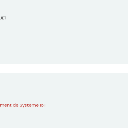
OUËT
ement de Système IoT