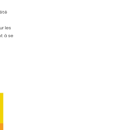
 été
r les
t à se