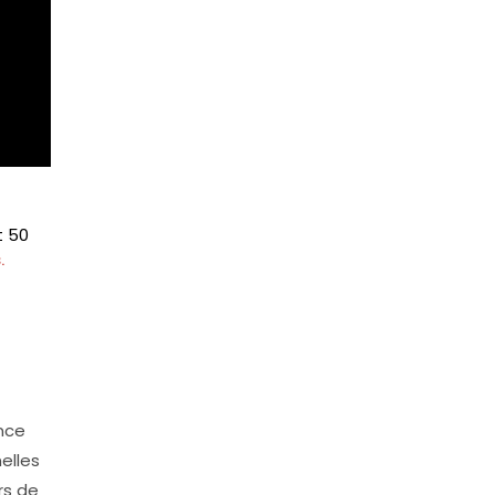
t 50
.
ance
elles
rs de