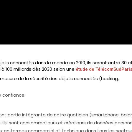
objets connectés dans le monde en 2010, ils seront entre 30 e
u'à 100 milliards dès 2030 selon une
étude de TélécomSudParis
mesure de la sécurité des objets connectés (hacking,
 confiance.
font partie intégrante de notre quotidien (smartphone, bal
utils sont consommateurs et créateurs de données personn
ux en termes commercial et technique dans tous les secteu