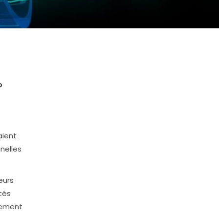
?
aient
nelles
eurs
ités
rement