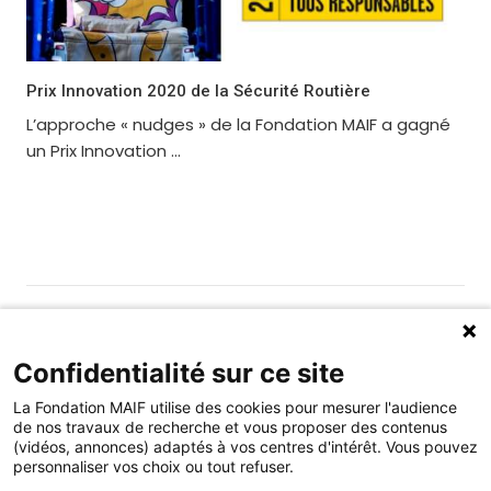
Prix Innovation 2020 de la Sécurité Routière
L’approche « nudges » de la Fondation MAIF a gagné
un Prix Innovation ...
Gérer les cookies
Fondation MAIF
Confidentialité sur ce site
275 rue du Stade, 79180 CHAURAY
La Fondation MAIF utilise des cookies pour mesurer l'audience
Téléphone : 05.49.73.87.04
de nos travaux de recherche et vous proposer des contenus
(vidéos, annonces) adaptés à vos centres d'intérêt. Vous pouvez
Contact
Mentions légales
personnaliser vos choix ou tout refuser.
Restez connecté à la Fondation MAIF