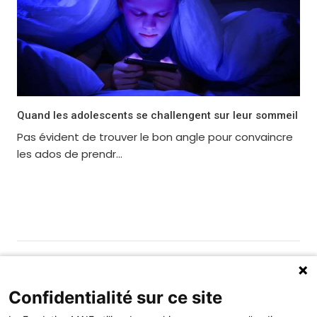
Quand les adolescents se challengent sur leur sommeil
Pas évident de trouver le bon angle pour convaincre
les ados de prendr...
Gérer les cookies
Fondation MAIF
Confidentialité sur ce site
275 rue du Stade, 79180 CHAURAY