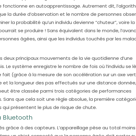
elle fonctionne en autoapprentissage. Autrement dit, l’algori
que la durée d’observation et le nombre de personnes obse
ner la probabilité qu’un individu devienne “chuteur”, voire la
pourrait se produire ! Sans équivalent dans le monde, l’avan
onnes âgées, ainsi que les individus touchés par les mala
les deux principaux mouvements de la vie quotidienne d’une
. Le système enregistre le nombre de fois où l’individu se l
l le fait (grâce à la mesure de son accélération sur un axe vert
ée et la longueur des pas effectués sur une distance donnée,
 peut être classée parmi trois catégories de performances
s. Sans que cela soit une règle absolue, la première catégor
 qui présentent le plus de risque de chute.
a Bluetooth
 grâce à des capteurs. L’appareillage pèse au total moins
 dans un objet connecté que la personne âgée doit porter sur