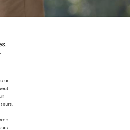
s.
.
ne un
peut
un
teurs,
tème
eurs