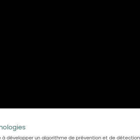
nologies
ste à développer un algorithme de prévention et de détectio