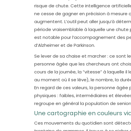
risque de chute. Cette intelligence artifici
ne cesse de gagner en précision à mesure 
augmentent. L’outil peut aller jusqu’à détermi
période vraisemblable à laquelle une chute 
est notable pour l’accompagnement des pers
d’Alzheimer et de Parkinson.
Se lever de sa chaise et marcher : ce sont 
personne âgée que les chercheurs ont choisis
cours de la journée, la “vitesse” à laquelle i
au moment où il se lève), le nombre, la dur
En regard de ces valeurs, la personne âgée
physiques : faibles, intermédiaires et élevée
regroupe en général la population de seniors
Une cartographie en couleurs vi
Ces mouvements du quotidien sont détectés
trentaine de grammes. Il trouve à se nicher