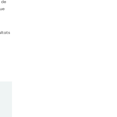
t de
que
ultats