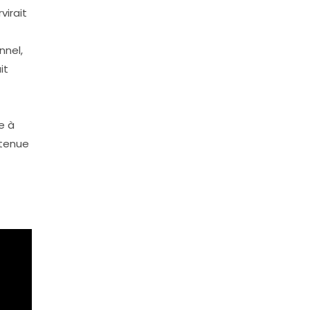
virait
nel,
it
t
e à
utenue