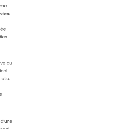
thme
rvées
cée
dies
ève au
ical
 etc.
ie
 d’une
 soi,