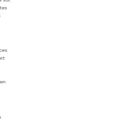
ttes
s
nces
ert
 en
e