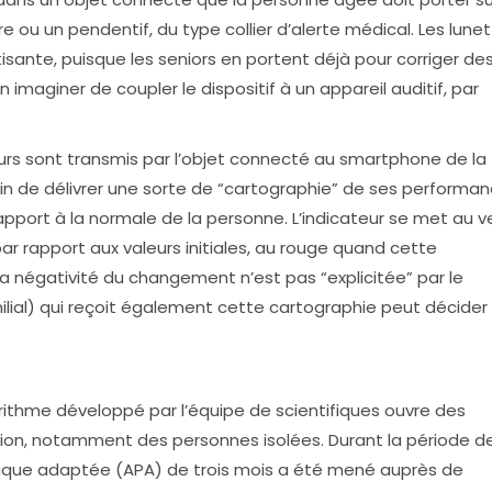
e ou un pendentif, du type collier d’alerte médical. Les lune
isante, puisque les seniors en portent déjà pour corriger de
 imaginer de coupler le dispositif à un appareil auditif, par
eurs sont transmis par l’objet connecté au smartphone de la
fin de délivrer une sorte de “cartographie” de ses performa
rapport à la normale de la personne. L’indicateur se met au v
r rapport aux valeurs initiales, au rouge quand cette
 négativité du changement n’est pas “explicitée” par le
milial) qui reçoit également cette cartographie peut décider
orithme développé par l’équipe de scientifiques ouvre des
ion, notamment des personnes isolées. Durant la période d
ique adaptée (APA) de trois mois a été mené auprès de