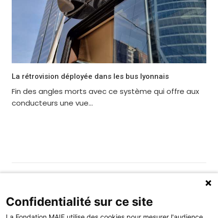
La rétrovision déployée dans les bus lyonnais
Fin des angles morts avec ce système qui offre aux
conducteurs une vue...
Gérer les cookies
Fondation MAIF
Confidentialité sur ce site
275 rue du Stade, 79180 CHAURAY
La Fondation MAIF utilise des cookies pour mesurer l'audience
Téléphone : 05.49.73.87.04