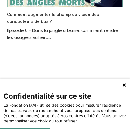
Comment augmenter le champ de vision des
conducteurs de bus ?
Episode 6 - Dans la jungle urbaine, comment rendre
les usagers vulnéra...
Gérer les cookies
Fondation MAIF
Confidentialité sur ce site
275 rue du Stade, 79180 CHAURAY
La Fondation MAIF utilise des cookies pour mesurer l'audience
Téléphone : 05.49.73.87.04
de nos travaux de recherche et vous proposer des contenus
(vidéos, annonces) adaptés à vos centres d'intérêt. Vous pouvez
Contact
Mentions légales
personnaliser vos choix ou tout refuser.
Restez connecté à la Fondation MAIF