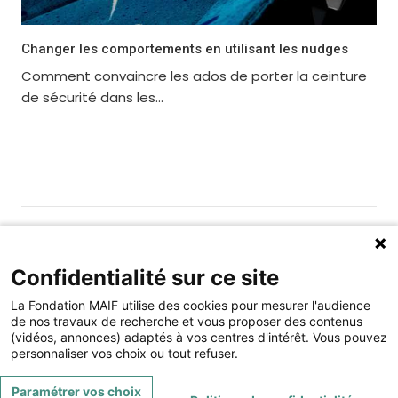
Changer les comportements en utilisant les nudges
Comment convaincre les ados de porter la ceinture
de sécurité dans les...
Gérer les cookies
Fondation MAIF
Confidentialité sur ce site
275 rue du Stade, 79180 CHAURAY
La Fondation MAIF utilise des cookies pour mesurer l'audience
Téléphone : 05.49.73.87.04
de nos travaux de recherche et vous proposer des contenus
(vidéos, annonces) adaptés à vos centres d'intérêt. Vous pouvez
Contact
Mentions légales
personnaliser vos choix ou tout refuser.
Restez connecté à la Fondation MAIF
Paramétrer vos choix