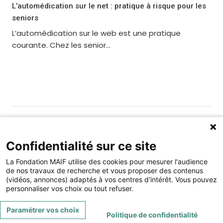
L’automédication sur le net : pratique à risque pour les
seniors
L’automédication sur le web est une pratique
courante. Chez les senior...
Gérer les cookies
Fondation MAIF
Confidentialité sur ce site
275 rue du Stade, 79180 CHAURAY
La Fondation MAIF utilise des cookies pour mesurer l'audience
Téléphone : 05.49.73.87.04
de nos travaux de recherche et vous proposer des contenus
(vidéos, annonces) adaptés à vos centres d'intérêt. Vous pouvez
Contact
Mentions légales
personnaliser vos choix ou tout refuser.
Restez connecté à la Fondation MAIF
Paramétrer vos choix
Politique de confidentialité