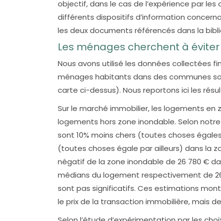
objectif, dans le cas de l’expérience par les
différents dispositifs d’information concern
les deux documents référencés dans la bibl
Les ménages cherchent à éviter
Nous avons utilisé les données collectées f
ménages habitants dans des communes soumi
carte ci-dessus). Nous reportons ici les résul
Sur le marché immobilier, les logements e
logements hors zone inondable. Selon notre 
sont 10% moins chers (toutes choses égales p
(toutes choses égale par ailleurs) dans la zo
négatif de la zone inondable de 26 780 € dan
médians du logement respectivement de 260 
sont pas significatifs. Ces estimations mon
le prix de la transaction immobilière, mais 
Selon l’étude d’expérimentation par les cho