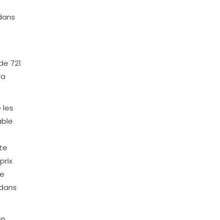
 dans
de 721
la
 les
able
ite
prix
ne
 dans
en