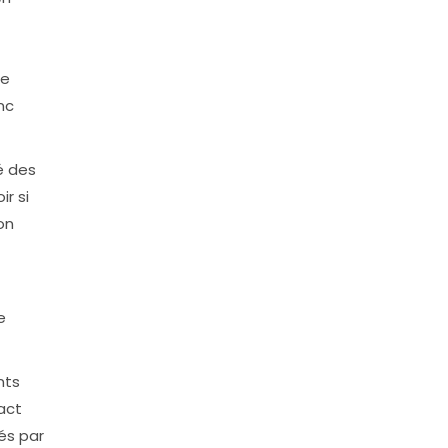
te
nc
é des
r si
on
e
nts
act
és par