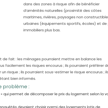
dans des zones à risque afin de bénéficier
d’aménités naturelles (proximité des côtes
maritimes, rivières, paysages non constructibl
urbaines (équipements sportifs, écoles) et de 
immobiliers plus bas.
at de fait : les ménages pourraient mettre en balance les
s facilement les risques encourus ; ils pourraient préférer 
 un risque ; ils pourraient sous-estimer le risque encourus ; il
 étant bien informés.
e problème :
 » qui permet de décomposer le prix du logement selon la v
 enquêtés devaient choisir parmi des logements lotis de