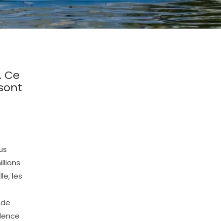
. Ce
sont
us
llions
e, les
 de
idence