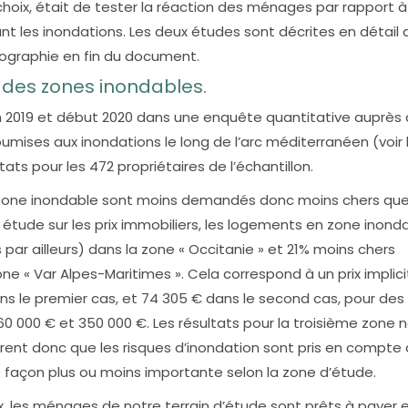
 choix, était de tester la réaction des ménages par rapport à
ant les inondations. Les deux études sont décrites en détail
iographie en fin du document.
 des zones inondables.
in 2019 et début 2020 dans une enquête quantitative auprès 
ses aux inondations le long de l’arc méditerranéen (voir 
tats pour les 472 propriétaires de l’échantillon.
n zone inondable sont moins demandés donc moins chers que
étude sur les prix immobiliers, les logements en zone inond
ar ailleurs) dans la zone « Occitanie » et 21% moins chers
ne « Var Alpes-Maritimes ». Cela correspond à un prix implic
s le premier cas, et 74 305 € dans le second cas, pour des 
000 € et 350 000 €. Les résultats pour la troisième zone 
trent donc que les risques d’inondation sont pris en compte
de façon plus ou moins importante selon la zone d’étude.
ix, les ménages de notre terrain d’étude sont prêts à payer 