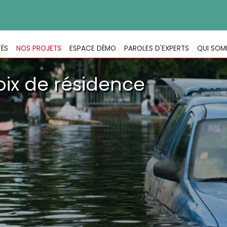
TÉS
NOS PROJETS
ESPACE DÉMO
PAROLES D'EXPERTS
QUI SOM
oix de résidence