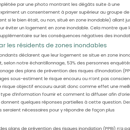
omplétée par une photo montrant les dégâts suite à une
s expriment un consentement à payer supérieur au groupe de
t si le bien était, ou non, situé en zone inondable) allant j
, pour éviter un logement en zone inondable. Cela montre que 
supplémentaire sur les conséquences négatives des inondat
ar les résidents de zones inondables
pondants déclarent que leur logement se situe en zone inon
t, selon notre échantillonnage, 53% des personnes enquêté
onage des plans de prévention des risques d’inondation (PPR
nages sous-estiment le risque encouru ou n’ont pas conscie
r le risque objectif encouru aurait donc comme effet une meil
ype d’information fournir et comment la diffuser afin d’ori
 donnent quelques réponses partielles à cette question. De
eraient nécessaires pour y répondre de façon plus
es plans de prévention des risques inondation (PPRi) n’a p