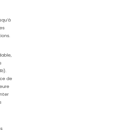
usqu’à
les
ions.
dable,
s
i).
nce de
leure
enter
s
as