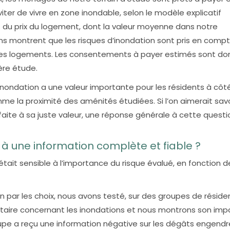
ter de vivre en zone inondable, selon le modèle explicatif
% du prix du logement, dont la valeur moyenne dans notre
ns montrent que les risques d’inondation sont pris en comp
t les logements. Les consentements à payer estimés sont do
ère étude.
’inondation a une valeur importante pour les résidents à côt
e la proximité des aménités étudiées. Si l’on aimerait savoi
faite à sa juste valeur, une réponse générale à cette questi
l à une information complète et fiable ?
était sensible à l’importance du risque évalué, en fonction d
n par les choix, nous avons testé, sur des groupes de réside
entaire concernant les inondations et nous montrons son imp
groupe a reçu une information négative sur les dégâts engendr