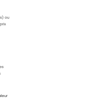
es) ou
prix
des
s
aleur