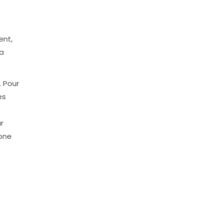
ent,
la
 Pour
es
r
one