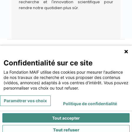
recherche et l'innovation scientifique pour
rendre notre quotidien plus sûr.
Gérer les cookies
Fondation MAIF
Confidentialité sur ce site
275 rue du Stade, 79180 CHAURAY
La Fondation MAIF utilise des cookies pour mesurer l'audience
Téléphone : 05.49.73.87.04
de nos travaux de recherche et vous proposer des contenus
(vidéos, annonces) adaptés à vos centres d'intérêt. Vous pouvez
Contact
Mentions légales
personnaliser vos choix ou tout refuser.
Restez connecté à la Fondation MAIF
Paramétrer vos choix
Politique de confidentialité
Tout accepter
Tout refuser