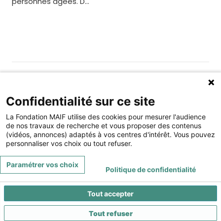
personnes âgées. D...
Gérer les cookies
Fondation MAIF
Confidentialité sur ce site
275 rue du Stade, 79180 CHAURAY
La Fondation MAIF utilise des cookies pour mesurer l'audience
Téléphone : 05.49.73.87.04
de nos travaux de recherche et vous proposer des contenus
(vidéos, annonces) adaptés à vos centres d'intérêt. Vous pouvez
Contact
Mentions légales
personnaliser vos choix ou tout refuser.
Restez connecté à la Fondation MAIF
Paramétrer vos choix
Politique de confidentialité
Tout accepter
Tout refuser