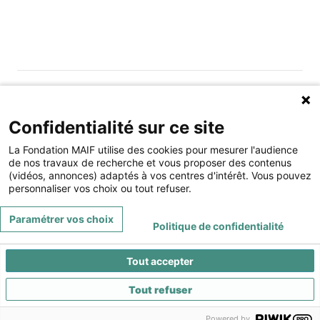
Gérer les cookies
Fondation MAIF
Confidentialité sur ce site
275 rue du Stade, 79180 CHAURAY
La Fondation MAIF utilise des cookies pour mesurer l'audience
Téléphone : 05.49.73.87.04
de nos travaux de recherche et vous proposer des contenus
(vidéos, annonces) adaptés à vos centres d'intérêt. Vous pouvez
Contact
Mentions légales
personnaliser vos choix ou tout refuser.
Restez connecté à la Fondation MAIF
Paramétrer vos choix
Politique de confidentialité
Tout accepter
Tout refuser
©
PaPrika Studio
, la valeur ajoutée à vos outils digitaux - 2022
Powered by