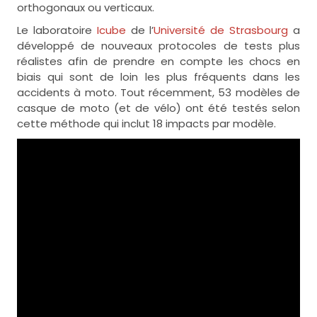
orthogonaux ou verticaux.
Le laboratoire
Icube
de l’
Université de Strasbourg
a
développé de nouveaux protocoles de tests plus
réalistes afin de prendre en compte les chocs en
biais qui sont de loin les plus fréquents dans les
accidents à moto. Tout récemment, 53 modèles de
casque de moto (et de vélo) ont été testés selon
cette méthode qui inclut 18 impacts par modèle.