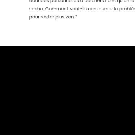
données personnelles à des tiers sans qu’on le
sache. Comment vont-ils contourner le probl
pour rester plus zen ?