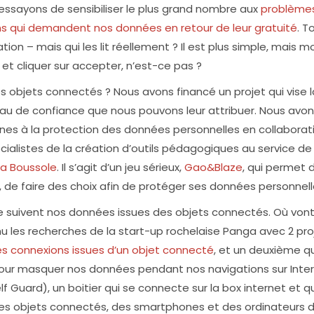
essayons de sensibiliser le plus grand nombre aux
problème
s qui demandent nos données en retour de leur gratuité
. T
ation – mais qui les lit réellement ? Il est plus simple, mais m
et cliquer sur accepter, n’est-ce pas ?
 objets connectés ? Nous avons financé un projet qui vise l
eau de confiance que nous pouvons leur attribuer. Nous avo
jeunes à la protection des données personnelles en collaborat
cialistes de la création d’outils pédagogiques au service de
La Boussole
. Il s’agit d’un jeu sérieux,
Gao&Blaze
, qui permet 
de faire des choix afin de protéger ses données personnell
e suivent nos données issues des objets connectés. Où vont
nu les recherches de la start-up rochelaise Panga avec 2 proj
les connexions issues d’un objet connecté
, et un deuxième qu
pour masquer nos données pendant nos navigations sur Inter
Guard), un boitier qui se connecte sur la box internet et q
s des objets connectés, des smartphones et des ordinateurs 