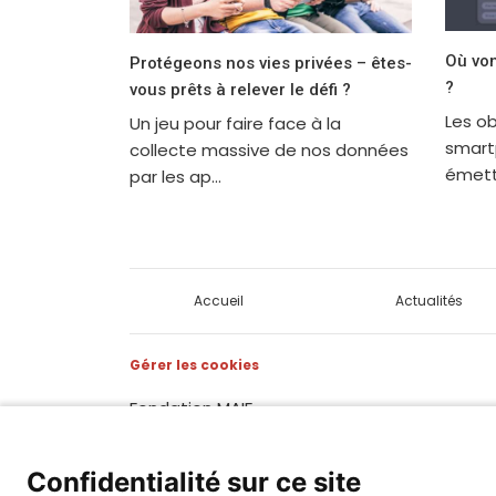
Où vo
Protégeons nos vies privées – êtes-
?
vous prêts à relever le défi ?
Les o
Un jeu pour faire face à la
smart
collecte massive de nos données
émett
par les ap...
Accueil
Actualités
Gérer les cookies
Fondation MAIF
275 rue du Stade, 79180 CHAURAY
Téléphone : 05.49.73.87.04
Confidentialité sur ce site