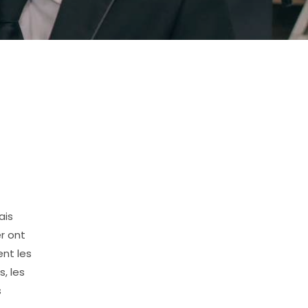
ais
r ont
ent les
, les
s