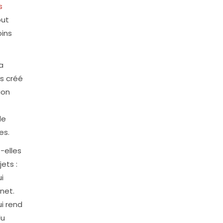
s
out
oins
a
ns créé
ion
de
es.
-elles
ets :
i
net.
ui rend
du