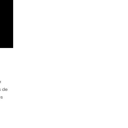
e
s de
es