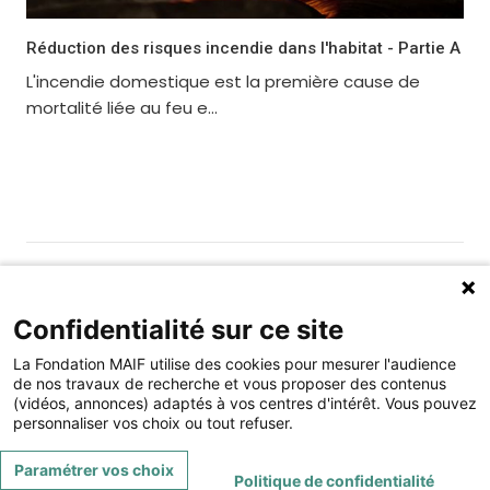
Réduction des risques incendie dans l'habitat - Partie A
L'incendie domestique est la première cause de
mortalité liée au feu e...
Gérer les cookies
Fondation MAIF
Confidentialité sur ce site
275 rue du Stade, 79180 CHAURAY
La Fondation MAIF utilise des cookies pour mesurer l'audience
Téléphone : 05.49.73.87.04
de nos travaux de recherche et vous proposer des contenus
(vidéos, annonces) adaptés à vos centres d'intérêt. Vous pouvez
Contact
Mentions légales
personnaliser vos choix ou tout refuser.
Restez connecté à la Fondation MAIF
Paramétrer vos choix
Politique de confidentialité