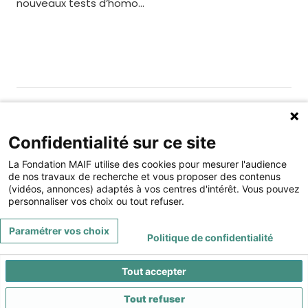
nouveaux tests d’homo...
Gérer les cookies
Fondation MAIF
Confidentialité sur ce site
275 rue du Stade, 79180 CHAURAY
La Fondation MAIF utilise des cookies pour mesurer l'audience
Téléphone : 05.49.73.87.04
de nos travaux de recherche et vous proposer des contenus
(vidéos, annonces) adaptés à vos centres d'intérêt. Vous pouvez
Contact
Mentions légales
personnaliser vos choix ou tout refuser.
Restez connecté à la Fondation MAIF
Paramétrer vos choix
Politique de confidentialité
Tout accepter
Tout refuser