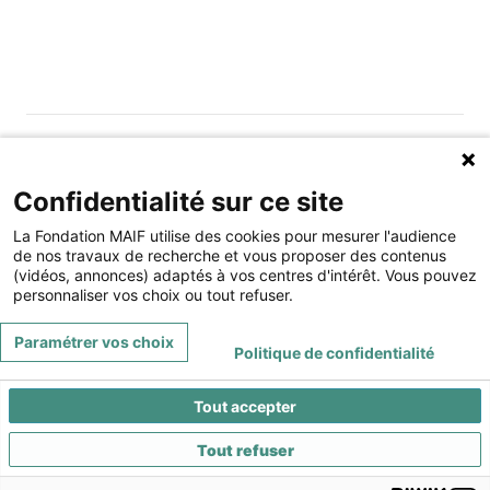
Gérer les cookies
Fondation MAIF
Confidentialité sur ce site
275 rue du Stade, 79180 CHAURAY
Téléphone : 05.49.73.87.04
La Fondation MAIF utilise des cookies pour mesurer l'audience
de nos travaux de recherche et vous proposer des contenus
(vidéos, annonces) adaptés à vos centres d'intérêt. Vous pouvez
Contact
Mentions légales
personnaliser vos choix ou tout refuser.
Restez connecté à la Fondation MAIF
Paramétrer vos choix
Politique de confidentialité
Tout accepter
Tout refuser
©
PaPrika Studio
, la valeur ajoutée à vos outils digitaux - 2022