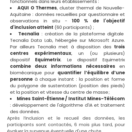
fonctionnels dans leurs établissements :
AQUI O Thermes
, cluster thermal de Nouvelle-
Aquitaine : données recueillies par questionnaire et
observations in situ -
100 % de l'objectif
d'inclusion atteint
(60 participants) ;
Tecnalia
: création de la plateforme digitale
Tecnalia Data Lab, hébergée sur Microsoft Azure.
Par ailleurs Tecnalia met à disposition des
trois
centres expérimentaux
, un (ou plusieurs)
dispositif
Equimetrix
. Le dispositif Equimetrix
combine deux informations nécessaires
en
biomécanique pour
quantifier l’équilibre d’une
personne
à chaque instant : la position et forme
du polygone de sustentation (position des pieds)
et la position et vitesse du centre de masse ;
Mines Saint-Étienne / Institut Mines-Télécom
: développement de l'algorithme d'IA et traitement
des données.
Après l’inclusion et le recueil des données, les
participants sont contactés, 6 mois plus tard, pour
évaluer la survenue éventuelle d'une chute.