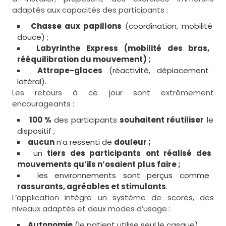
adaptés aux capacités des participants :
Chasse aux papillons
(coordination, mobilité
douce) ;
Labyrinthe Express (mobilité des bras,
rééquilibration du mouvement) ;
Attrape-glaces
(réactivité, déplacement
latéral).
Les retours à ce jour sont extrêmement
encourageants :
100 %
des participants
souhaitent réutiliser
le
dispositif ;
aucun
n’a ressenti de
douleur ;
un
tiers des participants
ont réalisé des
mouvements qu’ils n’osaient plus faire ;
les environnements sont perçus comme
rassurants, agréables et stimulants
.
L’application intègre un système de scores, des
niveaux adaptés et deux modes d’usage :
Autonomie
(le patient utilise seul le casque),