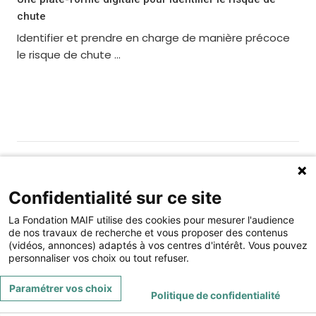
chute
Identifier et prendre en charge de manière précoce
le risque de chute ...
Gérer les cookies
Fondation MAIF
Confidentialité sur ce site
275 rue du Stade, 79180 CHAURAY
La Fondation MAIF utilise des cookies pour mesurer l'audience
Téléphone : 05.49.73.87.04
de nos travaux de recherche et vous proposer des contenus
(vidéos, annonces) adaptés à vos centres d'intérêt. Vous pouvez
Contact
Mentions légales
personnaliser vos choix ou tout refuser.
Restez connecté à la Fondation MAIF
Paramétrer vos choix
Politique de confidentialité