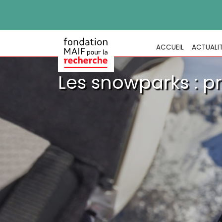
ACCUEIL
ACTUALI
Les snowparks : pr