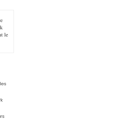
re
rk
t le
les
rk
urs