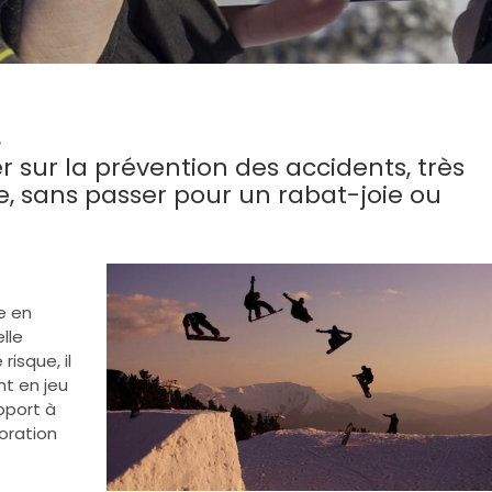
e
ur la prévention des accidents, très
e, sans passer pour un rabat-joie ou
ue en
elle
risque, il
t en jeu
apport à
boration