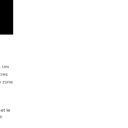
. Les
tres
te zone
et le
nc