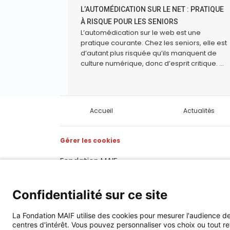
L’AUTOMÉDICATION SUR LE NET : PRATIQUE
À RISQUE POUR LES SENIORS
L’automédication sur le web est une
pratique courante. Chez les seniors, elle est
d’autant plus risquée qu’ils manquent de
culture numérique, donc d’esprit critique. ...
Accueil
Actualités
Gérer les cookies
Fondation MAIF
275 rue du Stade, 79180 CHAURAY
Téléphone : 05.49.73.87.04
Confidentialité sur ce site
Contact
Mentions légales
La Fondation MAIF utilise des cookies pour mesurer l'audience 
centres d'intérêt. Vous pouvez personnaliser vos choix ou tout re