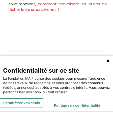
tout moment,
comment convaincre les jeunes de
lâcher leurs smartphones ?
Gérer les cookies
Fondation MAIF
Confidentialité sur ce site
275 rue du Stade, 79180 CHAURAY
La Fondation MAIF utilise des cookies pour mesurer l'audience
Téléphone : 05.49.73.87.04
de nos travaux de recherche et vous proposer des contenus
(vidéos, annonces) adaptés à vos centres d'intérêt. Vous pouvez
Contact
Mentions légales
personnaliser vos choix ou tout refuser.
Restez connecté à la Fondation MAIF
Paramétrer vos choix
Politique de confidentialité